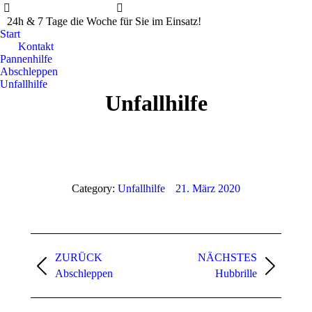
info@asd-wern.de
06472/8337222
24h & 7 Tage die Woche für Sie im Einsatz!
Start
Kontakt
Pannenhilfe
Abschleppen
Unfallhilfe
Unfallhilfe
Category:
Unfallhilfe
21. März 2020
Album-
Navigation
ZURÜCK
NÄCHSTES
Vorheriges
Nächstes
Abschleppen
Hubbrille
Album:
Album: